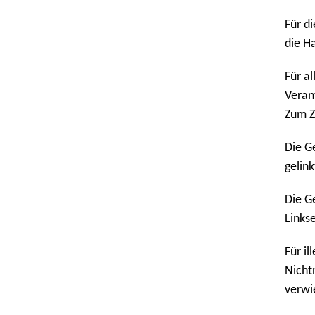
Für d
die H
Für a
Veran
Zum Z
Die G
gelin
Die G
Links
Für i
Nicht
verwie