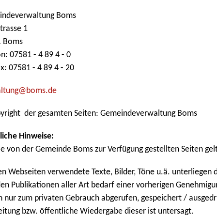
indeverwaltung Boms
strasse 1
1 Boms
n: 07581 - 4 89 4 - 0
x: 07581 - 4 89 4 - 20
lt
ng
b
ms
d
right der gesamten Seiten: Gemeindeverwaltung Boms
liche Hinweise:
lle von der Gemeinde Boms zur Verfügung gestellten Seiten ge
en Webseiten verwendete Texte, Bilder, Töne u.ä. unterliegen
en Publikationen aller Art bedarf einer vorherigen Genehmi
n nur zum privaten Gebrauch abgerufen, gespeichert / ausged
eitung bzw. öffentliche Wiedergabe dieser ist untersagt.