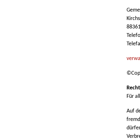
Geme
Kirch
8836
Telefo
Telefa
v
rw
©Copy
Recht
Für a
Auf d
fremd
dürfe
Verbr